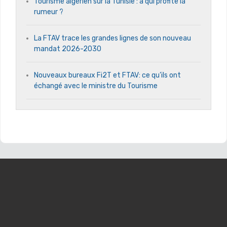
Tourisme algérien sur la Tunisie : à qui profite la
rumeur ?
La FTAV trace les grandes lignes de son nouveau
mandat 2026-2030
Nouveaux bureaux Fi2T et FTAV: ce qu’ils ont
échangé avec le ministre du Tourisme