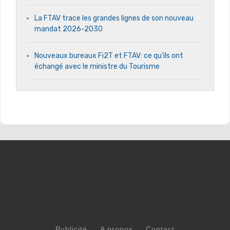
La FTAV trace les grandes lignes de son nouveau
mandat 2026-2030
Nouveaux bureaux Fi2T et FTAV: ce qu’ils ont
échangé avec le ministre du Tourisme
Publicité
A propos
Contact