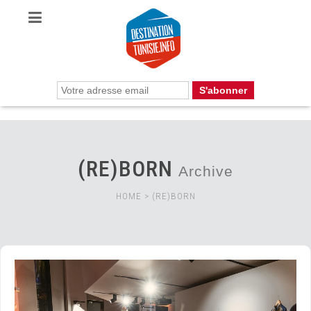
(RE)BORN
Archive
HOME
>
(RE)BORN