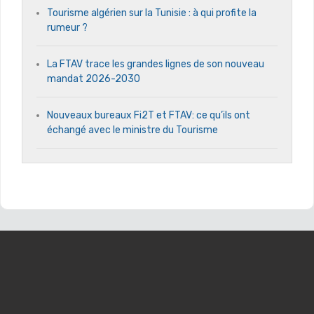
Tourisme algérien sur la Tunisie : à qui profite la
rumeur ?
La FTAV trace les grandes lignes de son nouveau
mandat 2026-2030
Nouveaux bureaux Fi2T et FTAV: ce qu’ils ont
échangé avec le ministre du Tourisme