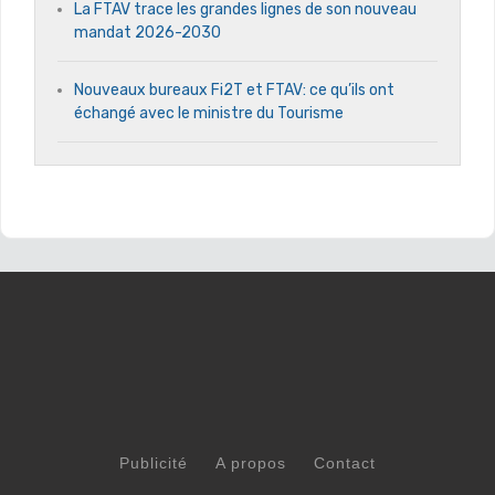
La FTAV trace les grandes lignes de son nouveau
mandat 2026-2030
Nouveaux bureaux Fi2T et FTAV: ce qu’ils ont
échangé avec le ministre du Tourisme
Publicité
A propos
Contact