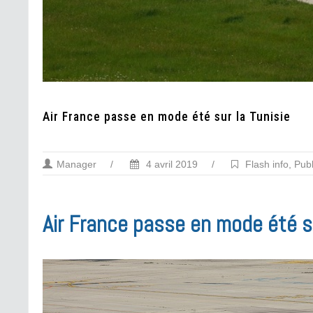
Air France passe en mode été sur la Tunisie
Manager
/
4 avril 2019
/
Flash info
,
Publ
Air France passe en mode été su