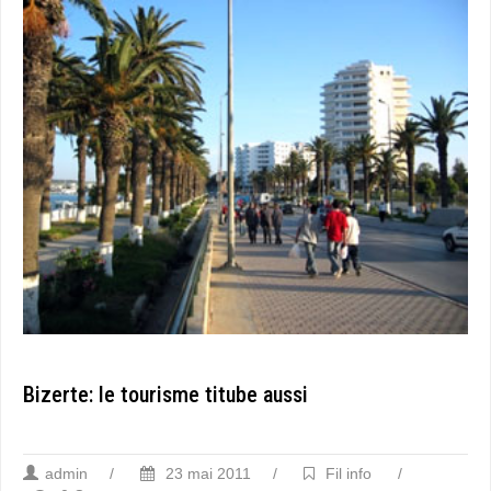
Bizerte: le tourisme titube aussi
admin
/
23 mai 2011
/
Fil info
/