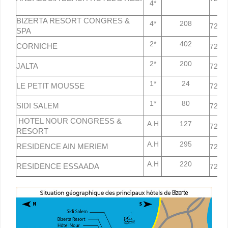
4*
BIZERTA RESORT CONGRES &
4*
208
72 43
SPA
2*
402
CORNICHE
72 42
2*
200
JALTA
72 43
1*
24
LE PETIT MOUSSE
72 43
1*
80
SIDI SALEM
72 42
HOTEL NOUR CONGRESS &
A.H
127
72 42
RESORT
A.H
295
RESIDENCE AIN MERIEM
72 43
A.H
220
RESIDENCE ESSAADA
72 42