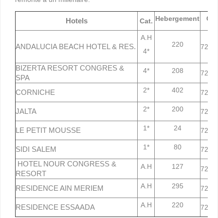
Hebergement
Con
Hotels
Cat.
A.H
220
ANDALUCIA BEACH HOTEL & RES.
72 42
4*
BIZERTA RESORT CONGRES &
4*
208
72 43
SPA
2*
402
CORNICHE
72 42
2*
200
JALTA
72 43
1*
24
LE PETIT MOUSSE
72 43
1*
80
SIDI SALEM
72 42
HOTEL NOUR CONGRESS &
A.H
127
72 42
RESORT
A.H
295
RESIDENCE AIN MERIEM
72 43
A.H
220
RESIDENCE ESSAADA
72 42