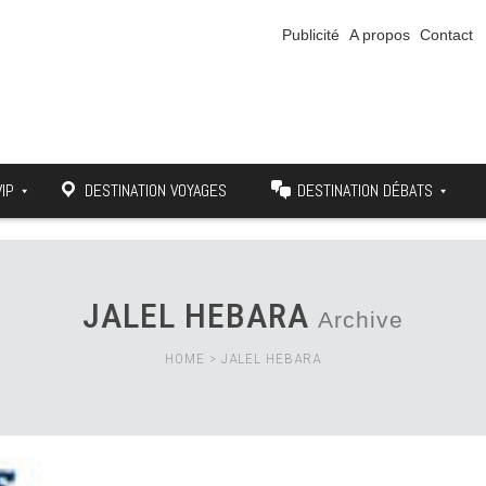
Publicité
A propos
Contact
VIP
DESTINATION VOYAGES
DESTINATION DÉBATS
JALEL HEBARA
Archive
HOME
>
JALEL HEBARA