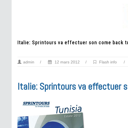
Italie: Sprintours va effectuer son come back t
admin
/
12 mars 2012
/
Flash info
/
Italie: Sprintours va effectuer