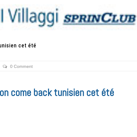
unisien cet été
0 Comment
 son come back tunisien cet été