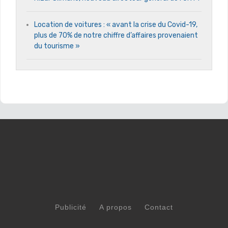
Location de voitures : « avant la crise du Covid-19,
plus de 70% de notre chiffre d’affaires provenaient
du tourisme »
Publicité
A propos
Contact