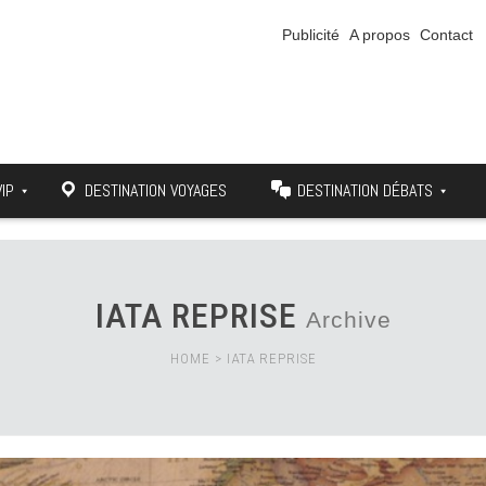
Publicité
A propos
Contact
VIP
DESTINATION VOYAGES
DESTINATION DÉBATS
IATA REPRISE
Archive
HOME
>
IATA REPRISE