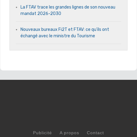
La FTAV trace les grandes lignes de son nouveau
mandat 2026-2030
Nouveaux bureaux Fi2T et FTAV: ce qu’ils ont
échangé avec le ministre du Tourisme
Publicité
A propos
Contact