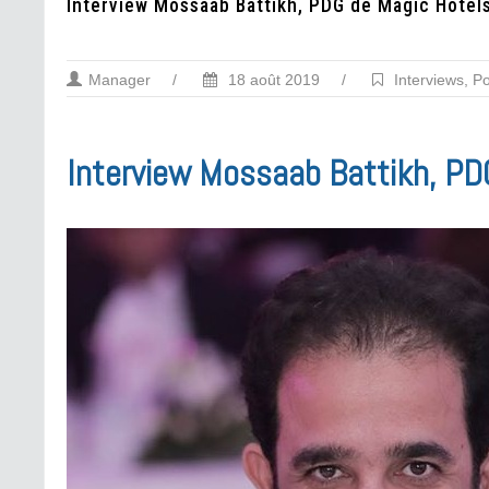
Interview Mossaab Battikh, PDG de Magic Hotel
Manager
/
18 août 2019
/
Interviews
,
Po
Interview Mossaab Battikh, PD