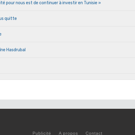
rité pour nous est de continuer à investir en Tunisie »
us quitte
e
îne Hasdrubal
Publicité
A propos
Contact