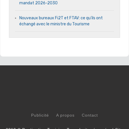
mandat 2026-2030
Nouveaux bureaux Fi2T et FTAV: ce qu’ils ont
échangé avec le ministre du Tourisme
Publicité
A propos
Contact