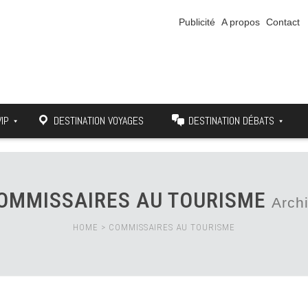
Publicité
A propos
Contact
VIP
DESTINATION VOYAGES
DESTINATION DÉBATS
OMMISSAIRES AU TOURISME
Arch
HOME
>
COMMISSAIRES AU TOURISME