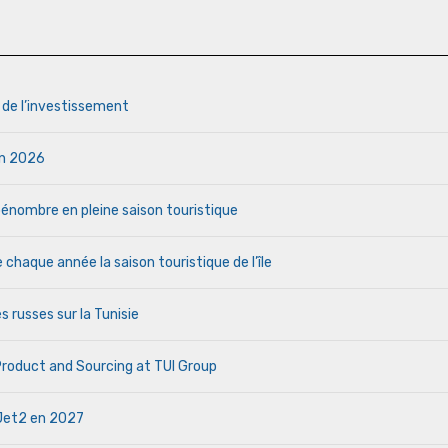
s de l’investissement
uin 2026
a pénombre en pleine saison touristique
haque année la saison touristique de l’île
s russes sur la Tunisie
 Product and Sourcing at TUI Group
e Jet2 en 2027