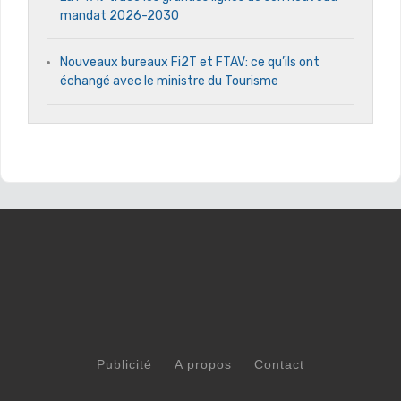
mandat 2026-2030
Nouveaux bureaux Fi2T et FTAV: ce qu’ils ont
échangé avec le ministre du Tourisme
Publicité
A propos
Contact