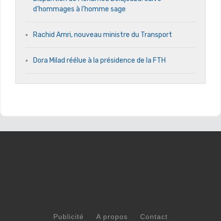
d’hommages à l’homme sage
Rachid Amri, nouveau ministre du Transport
Dora Milad réélue à la présidence de la FTH
Publicité
A propos
Contact