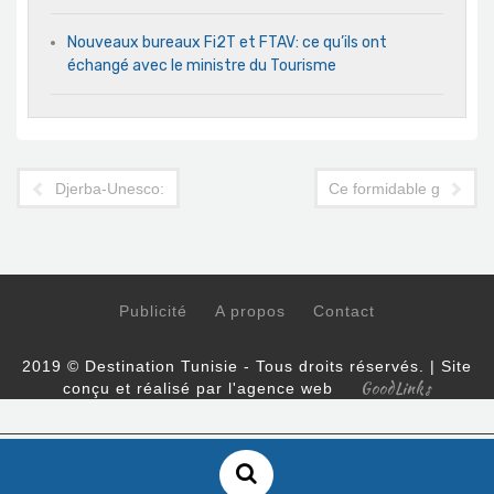
Nouveaux bureaux Fi2T et FTAV: ce qu’ils ont
échangé avec le ministre du Tourisme
Djerba-Unesco: un atelier pour le processus d'inscription au P
Ce formidable gâchis d
Publicité
A propos
Contact
2019 © Destination Tunisie - Tous droits réservés. | Site
GoodLinks
conçu et réalisé par l'agence web