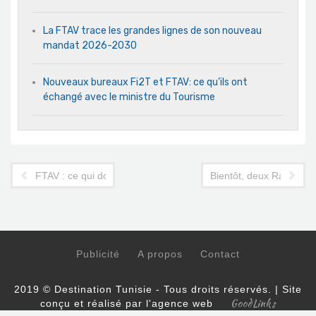
La FTAV trace les grandes lignes de son nouveau
mandat 2026-2030
Nouveaux bureaux Fi2T et FTAV: ce qu’ils ont
échangé avec le ministre du Tourisme
FTAV : ce qui doit changer au sein du syndicat patronal
Bientôt, deux Radisson
Publicité
A propos
Contact
2019 © Destination Tunisie - Tous droits réservés. | Site
GoodLinks
conçu et réalisé par l'agence web