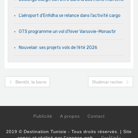
L’aéroport d’Enfidha se relance dans l’activité cargo
GTS programme un vol d’hiver Varsovie-Monastir
Nouvelair: ses projets vols de l’été 2026
Bientôt, la barre du million de touristes
Shalimar recherche loc
Publicité
A propos
Contact
2019 © Destination Tunisie - Tous droits réservés. | Site
GoodLinks
conçu et réalisé par l'agence web