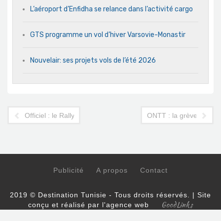
L’aéroport d’Enfidha se relance dans l’activité cargo
GTS programme un vol d’hiver Varsovie-Monastir
Nouvelair: ses projets vols de l’été 2026
Officiel : le Rallye de Tunisie 2012 sauvé !
ONTT : la grève est fi
Publicité
A propos
Contact
2019 © Destination Tunisie - Tous droits réservés. | Site
GoodLinks
conçu et réalisé par l'agence web