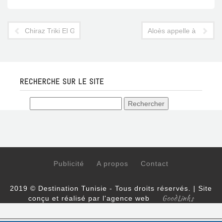
Chiraz Triki El Ghoul: honneur à l’illustre pâtissière
Aloès appelle à la réou
RECHERCHE SUR LE SITE
Publicité
A propos
Contact
2019 © Destination Tunisie - Tous droits réservés. | Site
GoodLinks
conçu et réalisé par l'agence web