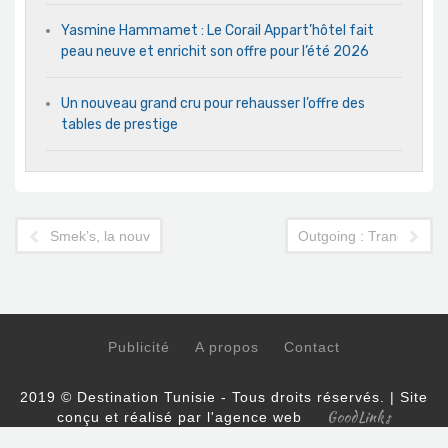
Yasmine Hammamet : Le Corail Appart’hôtel fait
peau neuve et enrichit son offre pour l’été 2026
Un nouveau grand cru pour rehausser l’offre des
tables de prestige
Smek’s, la nouvelle plateforme au service d’un transport touris
Outgoing : Tranquille et
Publicité
A propos
Contact
2019 © Destination Tunisie - Tous droits réservés. | Site
GoodLinks
conçu et réalisé par l'agence web