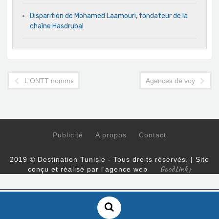
Disparition de Mohamed Laamouri, fondateur de la
chaîne Hasdrubal
L'ONTT nomme de nouveaux représentants à l'étranger
Agences de voyages : n
Publicité
A propos
Contact
2019 © Destination Tunisie - Tous droits réservés. | Site
GoodLinks
conçu et réalisé par l'agence web