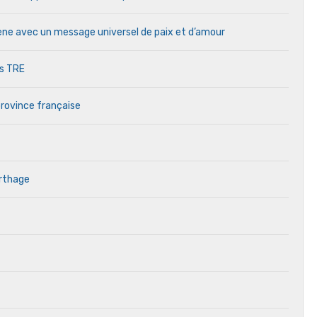
cène avec un message universel de paix et d’amour
es TRE
province française
arthage