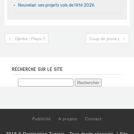
Nouvelair: ses projets vols de l’été 2026
Djerba : Playa Senator abandonne le navire
Coup de jeune pour les 
RECHERCHE SUR LE SITE
Publicité
A propos
Contact
2019 © Destination Tunisie - Tous droits réservés. | Site