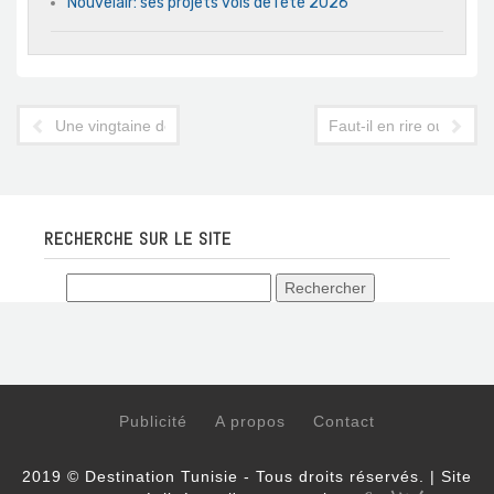
Nouvelair: ses projets vols de l’été 2026
Une vingtaine de nationalités exemptées de visa pour entrer e
Faut-il en rire ou en p
RECHERCHE SUR LE SITE
Publicité
A propos
Contact
2019 © Destination Tunisie - Tous droits réservés. | Site