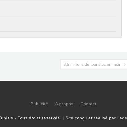
3,5 millions de touristes en moins 
Publicité
A propos
Contact
unisie - Tous droits réservés. | Site conçu et réalisé par l'a