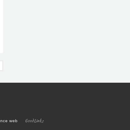
et 22.000 emplois perdus
GoodLinks
gence web