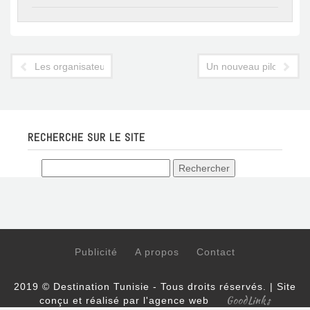
Les organisateurs de spectacles toujours en colère
Un nouveau pilote à la 
RECHERCHE SUR LE SITE
Publicité
A propos
Contact
2019 © Destination Tunisie - Tous droits réservés. | Site
GoodLinks
conçu et réalisé par l'agence web