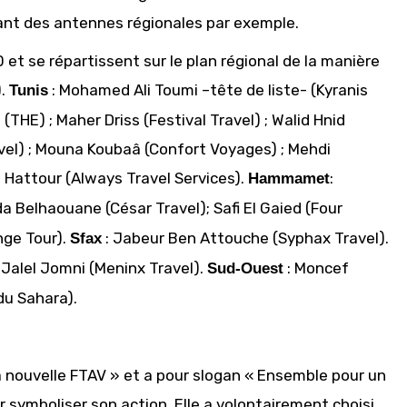
ant des antennes régionales par exemple.
et se répartissent sur le plan régional de la manière
).
: Mohamed Ali Toumi –tête de liste- (Kyranis
Tunis
 (THE) ; Maher Driss (Festival Travel) ; Walid Hnid
vel) ; Mouna Koubaâ (Confort Voyages) ; Mehdi
 Hattour (Always Travel Services).
:
Hammamet
a Belhaouane (César Travel); Safi El Gaied (Four
nge Tour).
: Jabeur Ben Attouche (Syphax Travel).
Sfax
; Jalel Jomni (Meninx Travel).
: Moncef
Sud-Ouest
du Sahara).
a nouvelle FTAV » et a pour slogan « Ensemble pour un
our symboliser son action. Elle a volontairement choisi