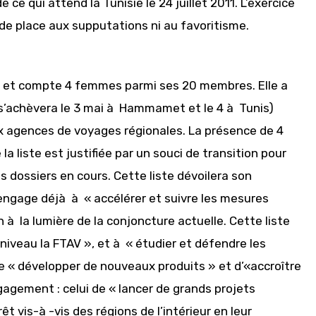
e ce qui attend la Tunisie le 24 juillet 2011. L’exercice
 de place aux supputations ni au favoritisme.
iste et compte 4 femmes parmi ses 20 membres. Elle a
s’achèvera le 3 mai à Hammamet et le 4 à Tunis)
ux agences de voyages régionales. La présence de 4
 liste est justifiée par un souci de transition pour
 dossiers en cours. Cette liste dévoilera son
s’engage déjà à « accélérer et suivre les mesures
 la lumière de la conjoncture actuelle. Cette liste
iveau la FTAV », et à « étudier et défendre les
 de « développer de nouveaux produits » et d’«accroître
gagement : celui de « lancer de grands projets
êt vis-à -vis des régions de l’intérieur en leur