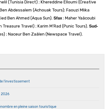
elil (Tunisia Direct) ; Khereddine Elloumi (Creative
 Ben Abdessalem (Achouak Tours); Faouzi Mlika
 Zied Ben Ahmed (Aqua Sun).
: Maher Yaâcoubi
Sfax
an Treasure Travel) ; Karim M’Rad (Punic Tours).
Sud-
es) ; Naceur Ben Zaâlen (Newspace Travel).
 de l’investissement
in 2026
 pénombre en pleine saison touristique