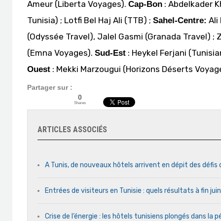
Ameur (Liberta Voyages).
: Abdelkader Kh
Cap-Bon
Tunisia) ; Lotfi Bel Haj Ali (TTB) ;
Ali
Sahel-Centre:
(Odyssée Travel), Jalel Gasmi (Granada Travel) ;
(Emna Voyages).
: Heykel Ferjani (Tunisi
Sud-Est
: Mekki Marzougui (Horizons Déserts Voyag
Ouest
Partager sur :
0
Shares
ARTICLES ASSOCIÉS
A Tunis, de nouveaux hôtels arrivent en dépit des défis
Entrées de visiteurs en Tunisie : quels résultats à fin ju
Crise de l’énergie : les hôtels tunisiens plongés dans la