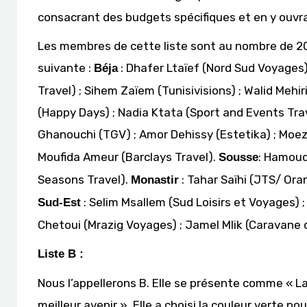
consacrant des budgets spécifiques et en y ouvr
Les membres de cette liste sont au nombre de 20 
suivante :
: Dhafer Ltaïef (Nord Sud Voyages
Béja
Travel) ; Sihem Zaïem (Tunisivisions) ; Walid Mehiri
(Happy Days) ; Nadia Ktata (Sport and Events Tra
Ghanouchi (TGV) ; Amor Dehissy (Estetika) ; Moez
Moufida Ameur (Barclays Travel).
: Hamoud
Sousse
Seasons Travel).
: Tahar Saïhi (JTS/ Ora
Monastir
: Selim Msallem (Sud Loisirs et Voyages) 
Sud-Est
Chetoui (Mrazig Voyages) ; Jamel Mlik (Caravane 
Liste B :
Nous l’appellerons B. Elle se présente comme « L
meilleur avenir ». Elle a choisi la couleur verte p