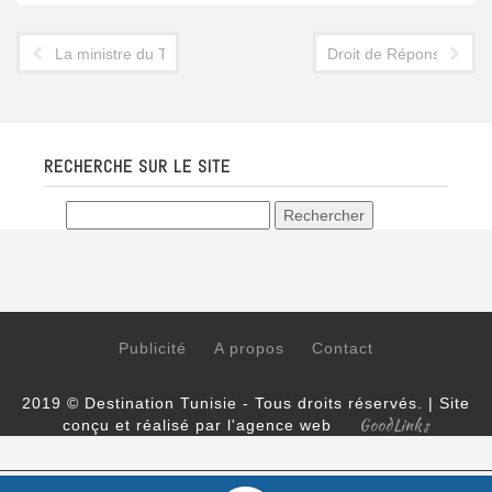
La ministre du Tourisme reçoit des journalistes allemands
Droit de Réponse de la 
RECHERCHE SUR LE SITE
Publicité
A propos
Contact
2019 © Destination Tunisie - Tous droits réservés. | Site
GoodLinks
conçu et réalisé par l'agence web