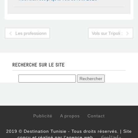
Les professionnels du tourisme tirent la sonnette d'alarme
Vols sur Tripoli : Tunisa
RECHERCHE SUR LE SITE
Publicité
A propos
Contact
2019 © Destination Tunisie - Tous droits réservés. | Site
GoodLinks
conçu et réalisé par l'agence web