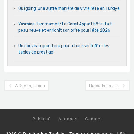
Outgoing: Une autre manière de vivre l’été en Türkiye
Yasmine Hammamet : Le Corail Appart’hôtel fait
peau neuve et enrichit son offre pour l’été 2026
Un nouveau grand cru pour rehausser l’offre des
tables de prestige
A Djerba, le centre Athénée Thalasso de l'hôtel Radisson Blu R
Ramadan au Tunis Marri
Publicité
A propos
Contact
2019 © Destination Tunisie - Tous droits réservés. | Site