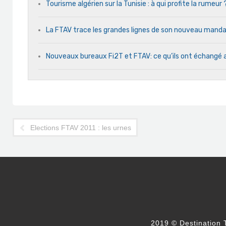
Tourisme algérien sur la Tunisie : à qui profite la rumeur 
La FTAV trace les grandes lignes de son nouveau man
Nouveaux bureaux Fi2T et FTAV: ce qu’ils ont échangé 
Elections FTAV 2011 : les urnes ont rendu leur verdict
2019 © Destination T