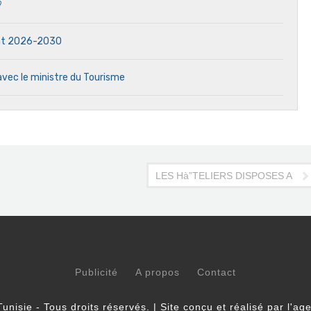
?
dat 2026-2030
avec le ministre du Tourisme
LES Hà”TELIERS DISPOSES A DE
Publicité
A propos
Contact
unisie - Tous droits réservés. | Site conçu et réalisé par l'a