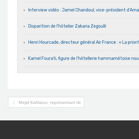
Interview vidéo : Jamel Chandoul, vice-président d’Am
Disparition de l’hôtelier Zakaria Zegoulli
Henri Hourcade, directeur général Air France : « La prior
Kamel Fourati, figure de l’hôtellerie hammamétoise nou
Mejid Kahlaoui, représentant de l'ONTT pour la Russie : «obje