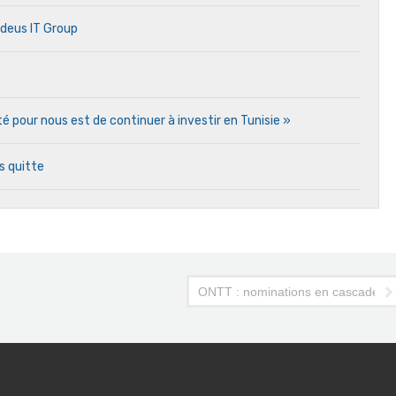
adeus IT Group
ité pour nous est de continuer à investir en Tunisie »
s quitte
ctif : 350.000 touristes en 2014»
ONTT : nominations en cascade en T