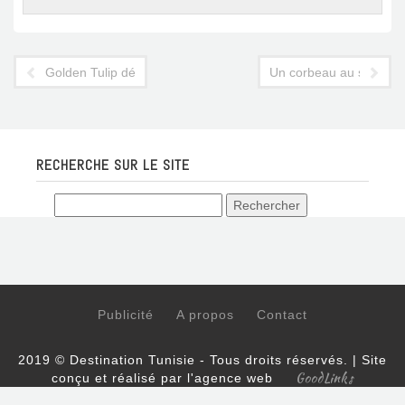
Golden Tulip débarque officiellement à Mahdia
Un corbeau au sein de l
RECHERCHE SUR LE SITE
Publicité
A propos
Contact
2019 © Destination Tunisie - Tous droits réservés. | Site
GoodLinks
conçu et réalisé par l'agence web