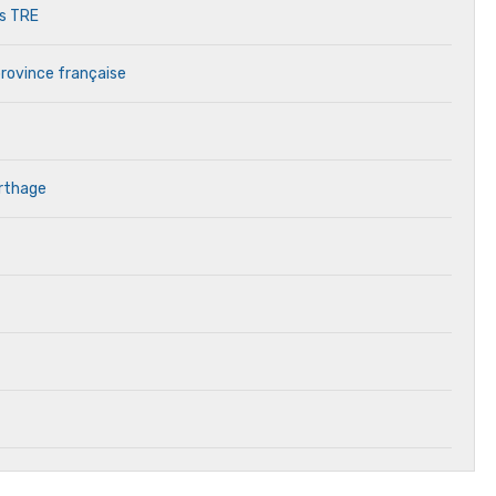
es TRE
province française
arthage