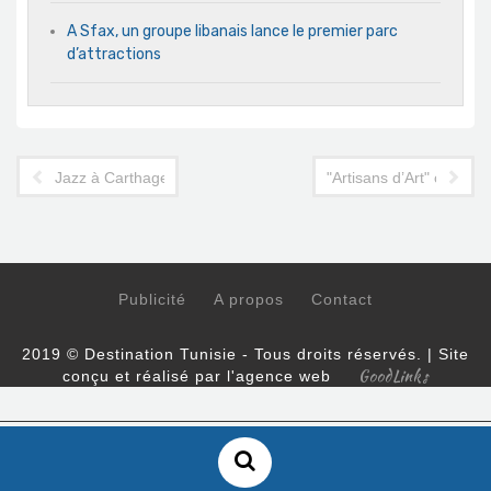
A Sfax, un groupe libanais lance le premier parc
d’attractions
Jazz à Carthage 2017 : la 12e édition démarre demain
"Artisans d’Art" ou com
Publicité
A propos
Contact
2019 © Destination Tunisie - Tous droits réservés. | Site
GoodLinks
conçu et réalisé par l'agence web