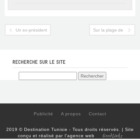
Un ex-président commémore le 7e jour de l'attentat
Sur la plage de Sousse
RECHERCHE SUR LE SITE
Publicité
A propos
Contact
2019 © Destination Tunisie - Tous droits réservés. | Site
GoodLinks
conçu et réalisé par l'agence web