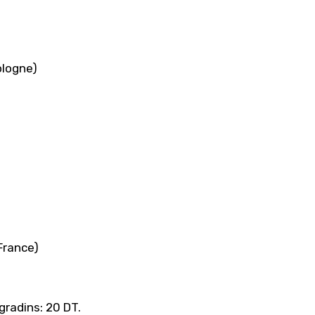
ologne)
France)
gradins: 20 DT.