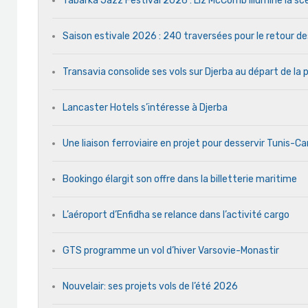
Tabarka Jazz Festival 2026 : Liz McComb illumine la s
Saison estivale 2026 : 240 traversées pour le retour d
Transavia consolide ses vols sur Djerba au départ de la 
Lancaster Hotels s’intéresse à Djerba
Une liaison ferroviaire en projet pour desservir Tunis-C
Bookingo élargit son offre dans la billetterie maritime
L’aéroport d’Enfidha se relance dans l’activité cargo
GTS programme un vol d’hiver Varsovie-Monastir
Nouvelair: ses projets vols de l’été 2026