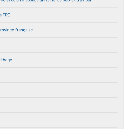
cène avec un message universel de paix et d’amour
es TRE
province française
arthage