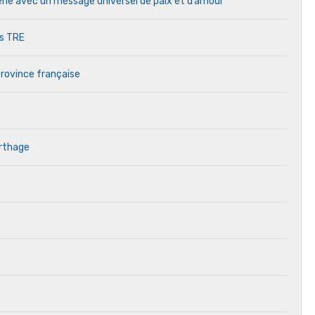
cène avec un message universel de paix et d’amour
es TRE
province française
arthage