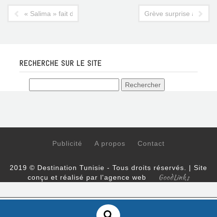
« Salima » fait des siennes à l'IHET Sidi Dhrif
Grève surprise à Tuni
RECHERCHE SUR LE SITE
Publicité
A propos
Contact
2019 © Destination Tunisie - Tous droits réservés. | Site
GoodLinks
conçu et réalisé par l'agence web