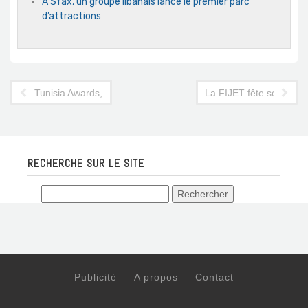
A Sfax, un groupe libanais lance le premier parc
d’attractions
Tunisia Awards, pas mieux pour fêter la journée mondiale du t
La FIJET fête son 60e 
RECHERCHE SUR LE SITE
Publicité
A propos
Contact