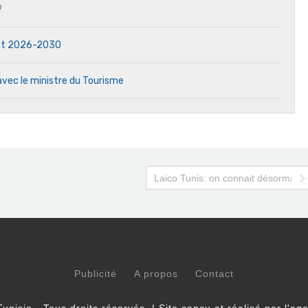
?
dat 2026-2030
avec le ministre du Tourisme
ences de voyages
Laico Tunis: on connait désormais q
Publicité
A propos
Contact