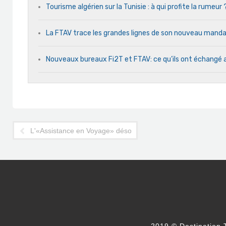
Tourisme algérien sur la Tunisie : à qui profite la rumeur 
La FTAV trace les grandes lignes de son nouveau man
Nouveaux bureaux Fi2T et FTAV: ce qu’ils ont échangé 
L'«Assistance en Voyage» désormais disponible dans les ag