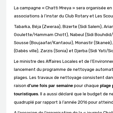
La campagne « Chatti Mreya » sera organisée en p
associations à l’instar du Club Rotary et Les Sco
Tabarka, Béja (Zweraa), Bizerte (Sidi Salem), Ari
Goulette/Hammam Chott), Nabeul (Sidi Bouhdid/
Sousse (Boujaafar/Kantaoui), Monastir (Skaneè),
(Gabès ville), Zarzis (Sonia) et Djerba (Sidi Yati
Le ministre des Affaires Locales et de l’Enviro
lancement du programme de nettoyage automatiqu
plages. Les travaux de nettoyage consistent dans
raison
pour chaque
d’une fois par semaine
plage 
. Il a aussi déclaré que le budget de
touristiques
quadruplé par rapport à l’année 2016 pour atteindr
A l’occasion de l’organisation de la « journée Cha