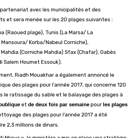
artenariat avec les municipalités et des
uts et sera menée sur les 20 plages suivantes :
ana (Raoued plage), Tunis (La Marsa/ La
 Mansoura/ Korba/Nabeul Corniche),
 Mahdia (Corniche Mahdia) Sfax (Chafar), Gabès
/Sidi Salem Houmet Essouk).
nnement, Riadh Mouakhar a également annoncé le
e des plages pour l’année 2017, qui concerne 120
 le ratissage du sable et le balayage des plages à
et
pour
publique
de deux fois par semaine
les plages
 nettoyage des plages pour l’année 2017 a été
e 2,3 millions de dinars.
tti Mreya », le ministère a mis en place une stratégie