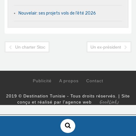
Nouvelair: ses projets vols de l’été 2026
Un charter Stockholm-Tunis assuré par Syphax Airlines
Un ex-président commémo
Publicité
A propos
Contact
2019 © Destination Tunisie - Tous droits réservés. | Site
GoodLinks
conçu et réalisé par l'agence web