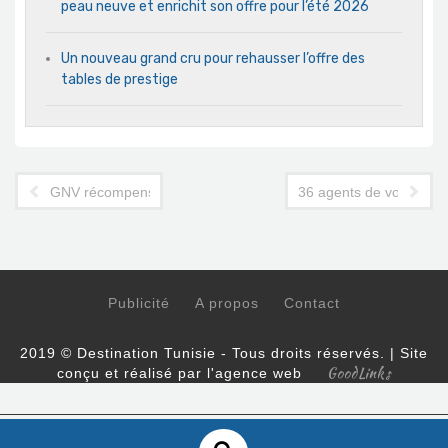
peau neuve et enrichit son offre pour l’été 2026
Un nouveau grand cru pour rehausser l’offre des
tables de prestige
GNV récompense ses meilleurs partenaires commerciaux
36 agents de voyages b
Publicité
A propos
Contact
2019 © Destination Tunisie - Tous droits réservés. | Site
GoodLinks
conçu et réalisé par l'agence web