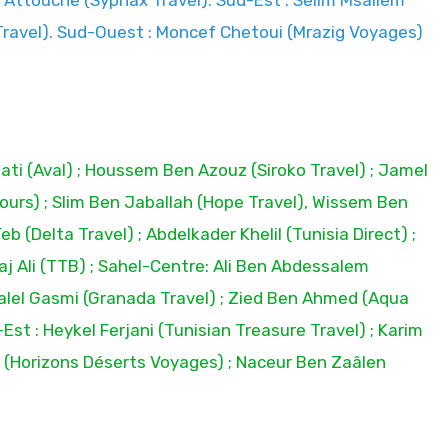
n Attouche (Syphax Travel). Sud-Est : Selim Msallem
 Travel). Sud-Ouest : Moncef Chetoui (Mrazig Voyages)
lati (Aval) ; Houssem Ben Azouz (Siroko Travel) ; Jamel
 Tours) ; Slim Ben Jaballah (Hope Travel), Wissem Ben
(Delta Travel) ; Abdelkader Khelil (Tunisia Direct) ;
Haj Ali (TTB) ; Sahel-Centre: Ali Ben Abdessalem
Jalel Gasmi (Granada Travel) ; Zied Ben Ahmed (Aqua
st : Heykel Ferjani (Tunisian Treasure Travel) ; Karim
i (Horizons Déserts Voyages) ; Naceur Ben Zaâlen