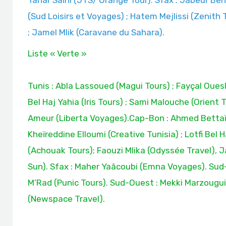
Tahar Saïhi (JTS/ Orange Tour). Sfax : Jabeur Be
(Sud Loisirs et Voyages) ; Hatem Mejlissi (Zenith
; Jamel Mlik (Caravane du Sahara).
Liste « Verte »
Tunis : Abla Lassoued (Magui Tours) ; Fayçal Oues
Bel Haj Yahia (Iris Tours) ; Sami Malouche (Orient
Ameur (Liberta Voyages).Cap-Bon : Ahmed Bettaïeb 
Kheïreddine Elloumi (Creative Tunisia) ; Lotfi Bel 
(Achouak Tours); Faouzi Mlika (Odyssée Travel), 
Sun). Sfax : Maher Yaâcoubi (Emna Voyages). Sud-E
M’Rad (Punic Tours). Sud-Ouest : Mekki Marzougu
(Newspace Travel).