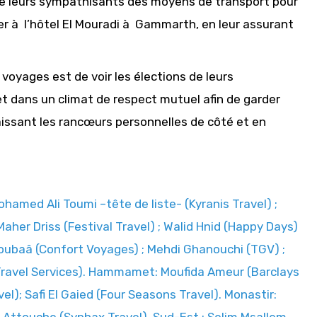
 de leurs sympathisants des moyens de transport pour
ler à l’hôtel El Mouradi à Gammarth, en leur assurant
voyages est de voir les élections de leurs
t dans un climat de respect mutuel afin de garder
aissant les rancœurs personnelles de côté et en
ohamed Ali Toumi –tête de liste- (Kyranis Travel) ;
Maher Driss (Festival Travel) ; Walid Hnid (Happy Days)
Koubaâ (Confort Voyages) ; Mehdi Ghanouchi (TGV) ;
Travel Services). Hammamet: Moufida Ameur (Barclays
); Safi El Gaied (Four Seasons Travel). Monastir: