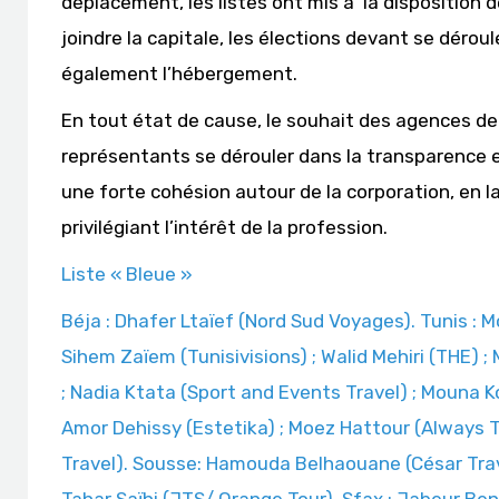
déplacement, les listes ont mis à la disposition
joindre la capitale, les élections devant se dérou
également l’hébergement.
En tout état de cause, le souhait des agences de 
représentants se dérouler dans la transparence e
une forte cohésion autour de la corporation, en l
privilégiant l’intérêt de la profession.
Liste « Bleue »
Béja : Dhafer Ltaïef (Nord Sud Voyages). Tunis : M
Sihem Zaïem (Tunisivisions) ; Walid Mehiri (THE) ; 
; Nadia Ktata (Sport and Events Travel) ; Mouna 
Amor Dehissy (Estetika) ; Moez Hattour (Always 
Travel). Sousse: Hamouda Belhaouane (César Travel