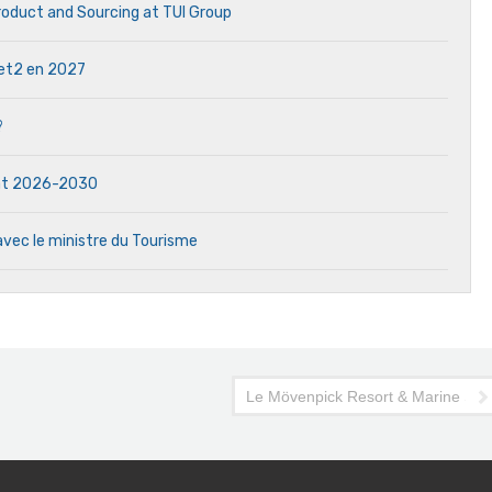
Product and Sourcing at TUI Group
 Jet2 en 2027
?
dat 2026-2030
avec le ministre du Tourisme
tourisme
Le Mövenpick Resort & Marine Spa