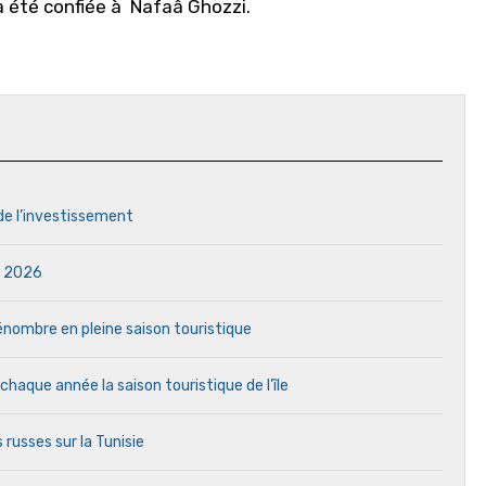
 a été confiée à
Nafaâ Ghozzi
.
 de l’investissement
in 2026
 pénombre en pleine saison touristique
aque année la saison touristique de l’île
 russes sur la Tunisie