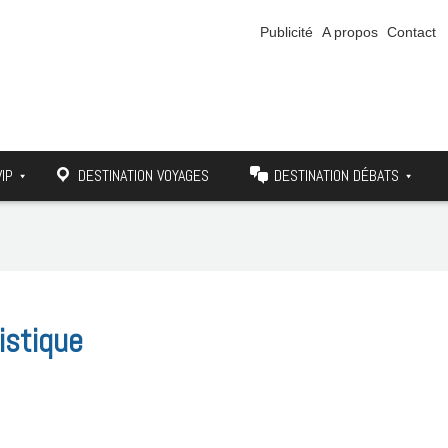
Publicité
A propos
Contact
VIP
DESTINATION VOYAGES
DESTINATION DÉBATS
ristique