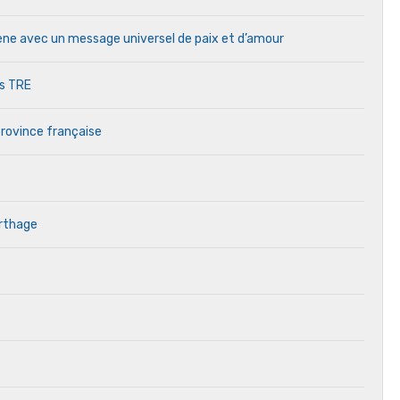
cène avec un message universel de paix et d’amour
es TRE
province française
arthage